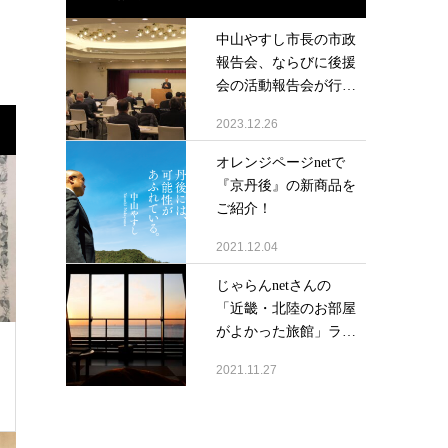
中山やすし市長の市政
報告会、ならびに後援
会の活動報告会が行
わ...
2023.12.26
オレンジページnetで
『京丹後』の新商品を
ご紹介！
2021.12.04
じゃらんnetさんの
「近畿・北陸のお部屋
がよかった旅館」ラ
ン...
2021.11.27