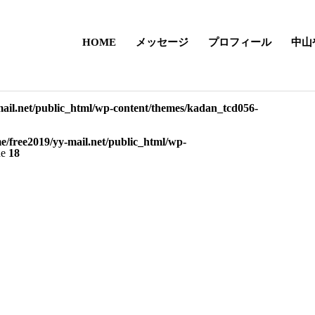
HOME
メッセージ
プロフィール
中山
mail.net/public_html/wp-content/themes/kadan_tcd056-
e/free2019/yy-mail.net/public_html/wp-
ne
18