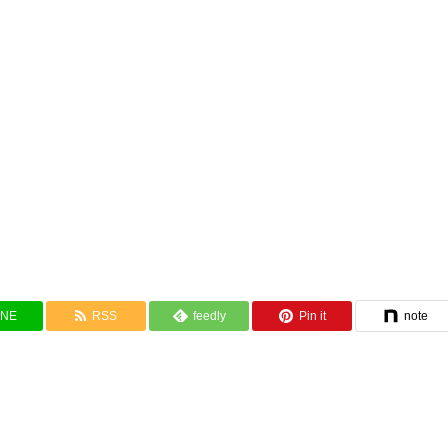
INE
RSS
feedly
Pin it
note