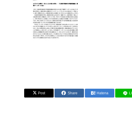
Post
Share
Hatena
L