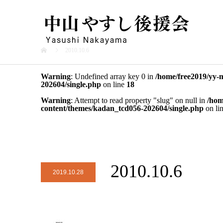
2010.10.6
Warning
: Undefined array key 0 in
/home/free2019/yy-
202604/single.php
on line
18
Warning
: Attempt to read property "slug" on null in
/hom
content/themes/kadan_tcd056-202604/single.php
on li
2010.10.6
2019.10.28