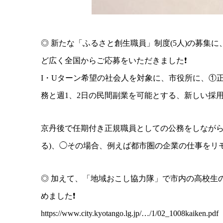
◎ 新たな「ふるさと創生職員」制度(5人)の募集
ど広く全国からご応募をいただきました❗️
I・Uターン希望の社会人を対象に、市役所に、①
務と週1、2日の民間副業を可能とする、新しい採用の
京丹後で任期付き正規職員としての公務をしながら
る)、◯その場合、例えば都市圏の企業の仕事をリ
◎ 加えて、「地域おこし協力隊」で市内の高校生
めました❗️
https://www.city.kyotango.lg.jp/…/1/02_1008kaiken.pdf