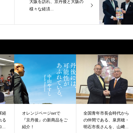
大阪を訪れ、京丹後と大阪の
様々な経済...
軍経
オレンジページnetで
全国青年市長会時代から
れる
『京丹後』の新商品をご
の仲間である、泉房穂・
..
紹介！
明石市長さんを、山﨑...