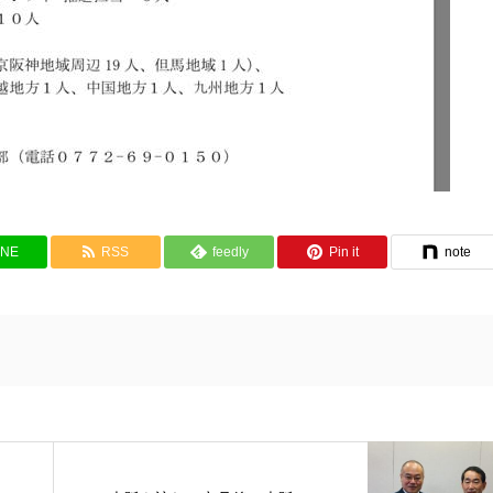
INE
RSS
feedly
Pin it
note