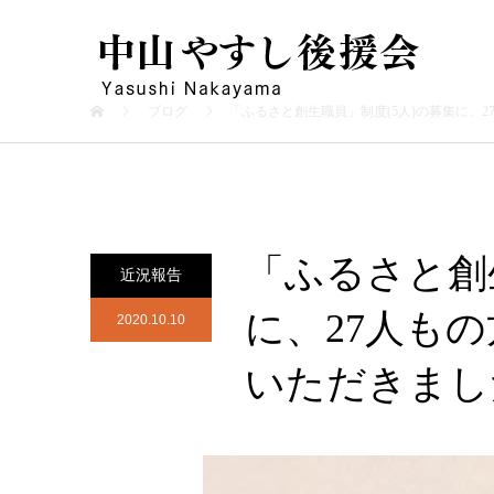
ブログ
「ふるさと創生職員」制度(5人)の募集に、2
「ふるさと創
近況報告
に、27人も
2020.10.10
いただきました