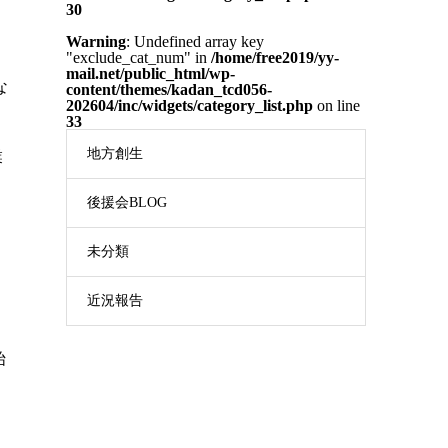
30
Warning
: Undefined array key
"exclude_cat_num" in
/home/free2019/yy-
mail.net/public_html/wp-
な
content/themes/kadan_tcd056-
202604/inc/widgets/category_list.php
on line
33
地方創生
業
後援会BLOG
未分類
近況報告
始