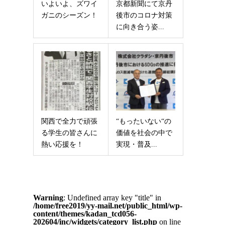
いよいよ、ズワイ
京都新聞にて京丹
ガニのシーズン！
後市のコロナ対策
に向き合う姿...
関西で全力で頑張
“もったいない“の
る学生の皆さんに
価値を社会の中で
熱い応援を！
実現・普及...
Warning
: Undefined array key "title" in
/home/free2019/yy-mail.net/public_html/wp-
content/themes/kadan_tcd056-
202604/inc/widgets/category_list.php
on line