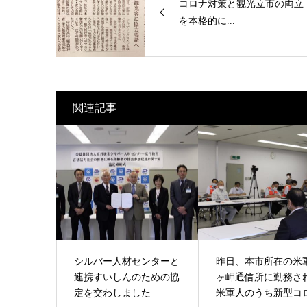
コロナ対策と観光立市の両立
を本格的に...
関連記事
シルバー人材センターと
昨日、本市所在の米
連携すいしんのための協
ヶ岬通信所に勤務さ
定を交わしました
米軍人のうち新型コロ.