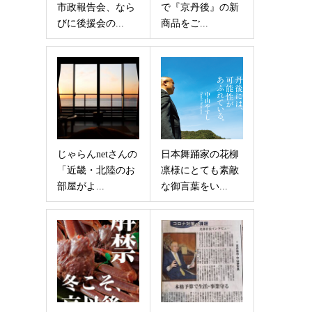
市政報告会、なら
で『京丹後』の新
びに後援会の...
商品をご...
じゃらんnetさんの
日本舞踊家の花柳
「近畿・北陸のお
凛様にとても素敵
部屋がよ...
な御言葉をい...