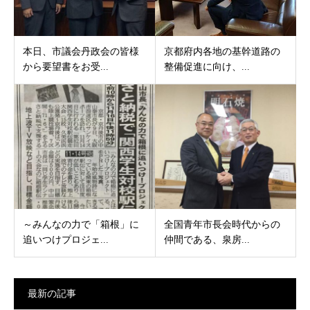
本日、市議会丹政会の皆様
京都府内各地の基幹道路の
から要望書をお受...
整備促進に向け、...
～みんなの力で「箱根」に
全国青年市長会時代からの
追いつけプロジェ...
仲間である、泉房...
最新の記事