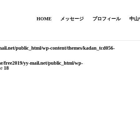
HOME
メッセージ
プロフィール
中山
mail.net/public_html/wp-content/themes/kadan_tcd056-
e/free2019/yy-mail.net/public_html/wp-
ne
18