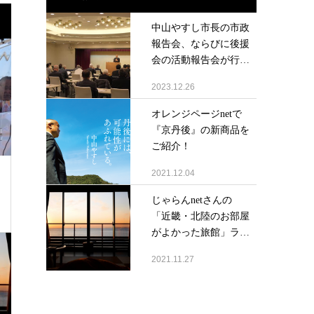
中山やすし市長の市政
報告会、ならびに後援
会の活動報告会が行
わ...
2023.12.26
オレンジページnetで
『京丹後』の新商品を
ご紹介！
2021.12.04
じゃらんnetさんの
「近畿・北陸のお部屋
がよかった旅館」ラ
ン...
2021.11.27