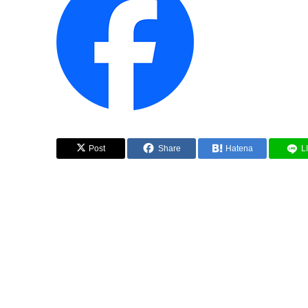
Post
Share
Hatena
L