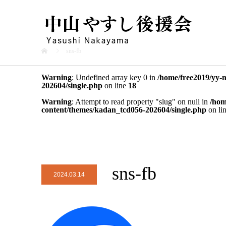
sns-fb
Warning
: Undefined array key 0 in
/home/free2019/yy-
202604/single.php
on line
18
Warning
: Attempt to read property "slug" on null in
/hom
content/themes/kadan_tcd056-202604/single.php
on li
sns-fb
2024.03.14