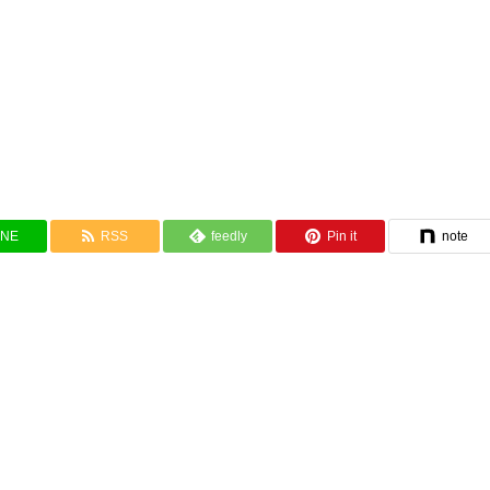
INE
RSS
feedly
Pin it
note