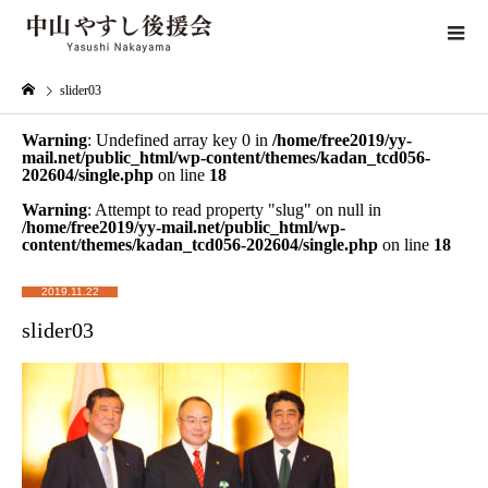
slider03
Warning
: Undefined array key 0 in
/home/free2019/yy-
mail.net/public_html/wp-content/themes/kadan_tcd056-
202604/single.php
on line
18
Warning
: Attempt to read property "slug" on null in
/home/free2019/yy-mail.net/public_html/wp-
content/themes/kadan_tcd056-202604/single.php
on line
18
2019.11.22
slider03