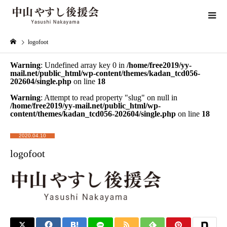
logofoot
Warning
: Undefined array key 0 in
/home/free2019/yy-
mail.net/public_html/wp-content/themes/kadan_tcd056-
202604/single.php
on line
18
Warning
: Attempt to read property "slug" on null in
/home/free2019/yy-mail.net/public_html/wp-
content/themes/kadan_tcd056-202604/single.php
on line
18
2020.04.10
logofoot