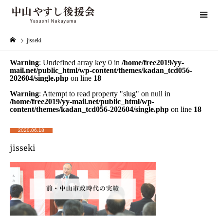
jisseki
Warning
: Undefined array key 0 in
/home/free2019/yy-
mail.net/public_html/wp-content/themes/kadan_tcd056-
202604/single.php
on line
18
Warning
: Attempt to read property "slug" on null in
/home/free2019/yy-mail.net/public_html/wp-
content/themes/kadan_tcd056-202604/single.php
on line
18
2020.06.18
jisseki