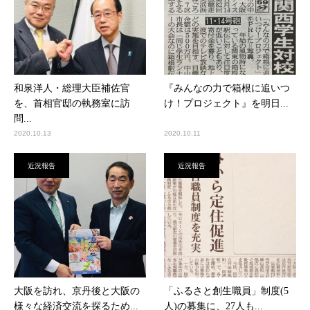
和泉洋人・総理大臣補佐官
『みんなの力で箱根に追いつ
を、首相官邸の執務室に訪
け！プロジェクト』を明日...
問...
2020.10.13
2020.10.11
近況報告
近況報告
大阪を訪れ、京丹後と大阪の
「ふるさと創生職員」制度(5
様々な経済交流を探るため...
人)の募集に、27人も...