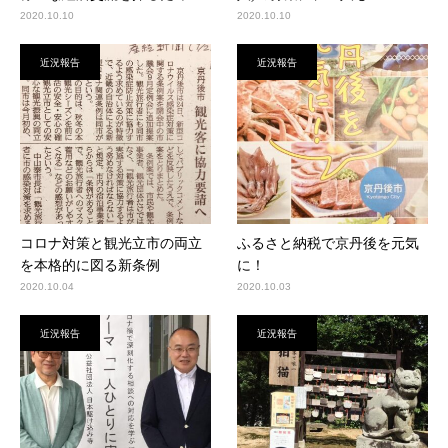
2020.10.10
2020.10.10
近況報告
近況報告
コロナ対策と観光立市の両立
ふるさと納税で京丹後を元気
を本格的に図る新条例
に！
2020.10.04
2020.10.03
近況報告
近況報告