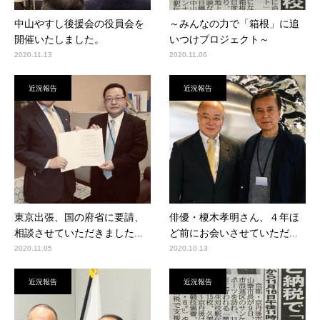
中山やすし後援会の役員会を
～みんなの力で「箱根」に追
開催いたしました。
いつけプロジェクト～
2020.11.13
2020.11.06
近況報告
近況報告
東京出張、国の府省に要請、
俳優・榎木孝明さん、４年ほ
相談させていただきました...
ど前にお会いさせていただ...
2020.11.05
2020.10.13
近況報告
近況報告