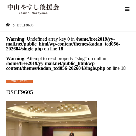
DSCF9605
Warning
: Undefined array key 0 in
/home/free2019/yy-
mail.net/public_html/wp-content/themes/kadan_tcd056-
202604/single.php
on line
18
Warning
: Attempt to read property "slug" on null in
/home/free2019/yy-mail.net/public_html/wp-
content/themes/kadan_tcd056-202604/single.php
on line
18
2023.12.26
DSCF9605