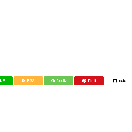
INE
RSS
feedly
Pin it
note