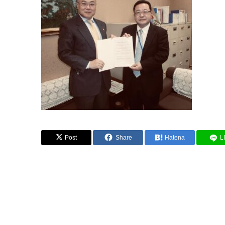
Post
Share
Hatena
L