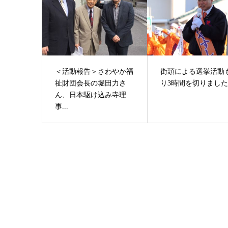
＜活動報告＞さわやか福
街頭による選挙活動
祉財団会長の堀田力さ
り3時間を切りまし
ん、日本駆け込み寺理
事...