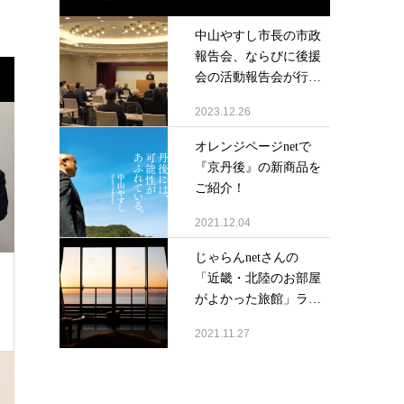
中山やすし市長の市政
報告会、ならびに後援
会の活動報告会が行
わ...
2023.12.26
オレンジページnetで
『京丹後』の新商品を
ご紹介！
2021.12.04
じゃらんnetさんの
「近畿・北陸のお部屋
がよかった旅館」ラ
ン...
2021.11.27