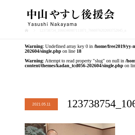
123738754_1066346987111871_7666976202693752045_n
Warning
: Undefined array key 0 in
/home/free2019/yy-
202604/single.php
on line
18
Warning
: Attempt to read property "slug" on null in
/hom
content/themes/kadan_tcd056-202604/single.php
on li
123738754_10
2021.05.11