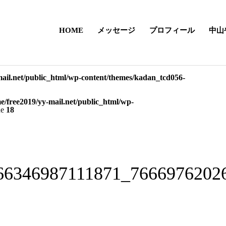
HOME
メッセージ
プロフィール
中山
mail.net/public_html/wp-content/themes/kadan_tcd056-
e/free2019/yy-mail.net/public_html/wp-
ne
18
66346987111871_7666976202