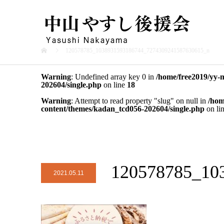
120578785_1038931593186744_7274309241587630615_n
Warning
: Undefined array key 0 in
/home/free2019/yy-
202604/single.php
on line
18
Warning
: Attempt to read property "slug" on null in
/hom
content/themes/kadan_tcd056-202604/single.php
on li
120578785_10
2021.05.11