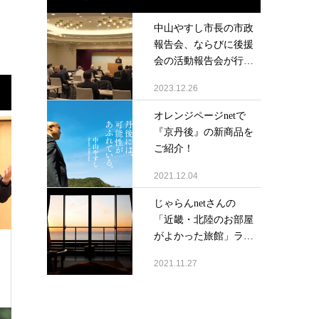
中山やすし市長の市政
報告会、ならびに後援
会の活動報告会が行
わ...
2023.12.26
オレンジページnetで
『京丹後』の新商品を
ご紹介！
2021.12.04
じゃらんnetさんの
「近畿・北陸のお部屋
がよかった旅館」ラ
ン...
2021.11.27