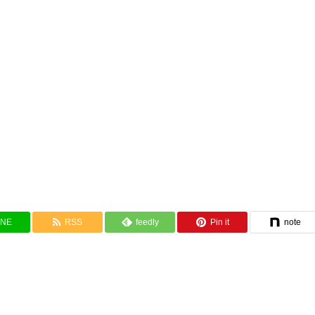
INE
RSS
feedly
Pin it
note