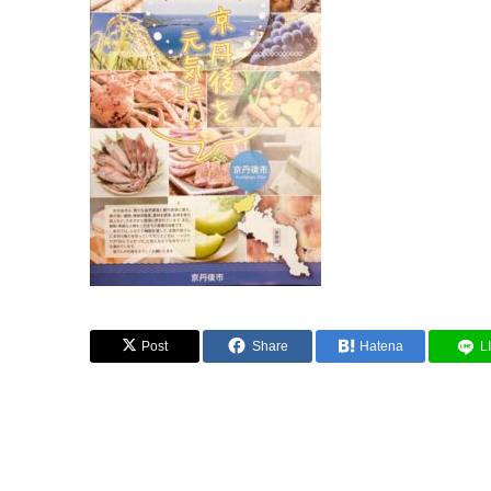
Post
Share
Hatena
L