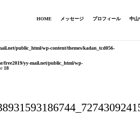
HOME
メッセージ
プロフィール
中山
mail.net/public_html/wp-content/themes/kadan_tcd056-
e/free2019/yy-mail.net/public_html/wp-
ne
18
38931593186744_7274309241