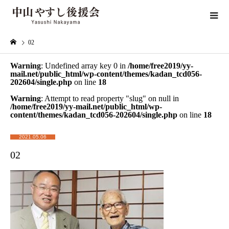
02
Warning
: Undefined array key 0 in
/home/free2019/yy-
mail.net/public_html/wp-content/themes/kadan_tcd056-
202604/single.php
on line
18
Warning
: Attempt to read property "slug" on null in
/home/free2019/yy-mail.net/public_html/wp-
content/themes/kadan_tcd056-202604/single.php
on line
18
2021.05.06
02