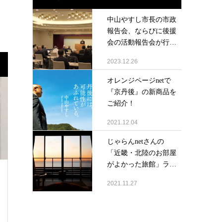
中山やすし市長の市政
報告会、ならびに後援
会の活動報告会が行
わ...
2023.12.26
オレンジページnetで
『京丹後』の新商品を
ご紹介！
2021.12.04
じゃらんnetさんの
「近畿・北陸のお部屋
がよかった旅館」ラ
ン...
2021.11.27