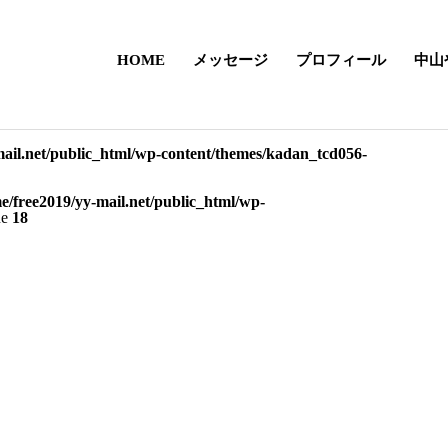
HOME
メッセージ
プロフィール
中山
mail.net/public_html/wp-content/themes/kadan_tcd056-
e/free2019/yy-mail.net/public_html/wp-
ne
18