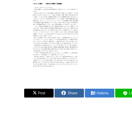
Post
Share
Hatena
L