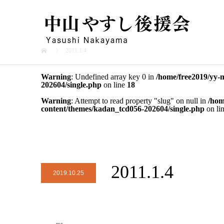
2011.1.4
Warning
: Undefined array key 0 in
/home/free2019/yy-
202604/single.php
on line
18
Warning
: Attempt to read property "slug" on null in
/hom
content/themes/kadan_tcd056-202604/single.php
on li
2011.1.4
2019.10.25