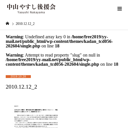
2010.12.12_2
Warning
: Undefined array key 0 in
/home/free2019/yy-
mail.net/public_html/wp-content/themes/kadan_tcd056-
202604/single.php
on line
18
Warning
: Attempt to read property "slug" on null in
/home/free2019/yy-mail.net/public_html/wp-
content/themes/kadan_tcd056-202604/single.php
on line
18
2019.10.28
2010.12.12_2