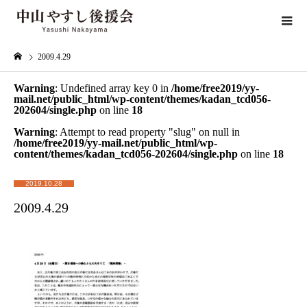
2009.4.29
Warning
: Undefined array key 0 in
/home/free2019/yy-
mail.net/public_html/wp-content/themes/kadan_tcd056-
202604/single.php
on line
18
Warning
: Attempt to read property "slug" on null in
/home/free2019/yy-mail.net/public_html/wp-
content/themes/kadan_tcd056-202604/single.php
on line
18
2019.10.28
2009.4.29