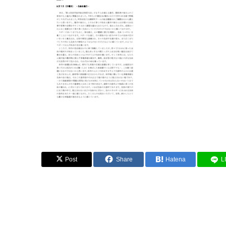
Post
Share
Hatena
L