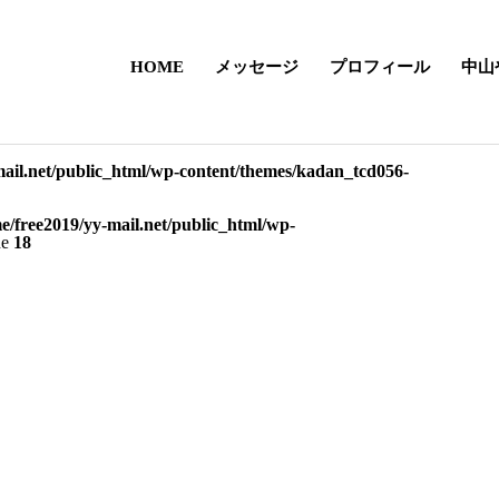
HOME
メッセージ
プロフィール
中山
mail.net/public_html/wp-content/themes/kadan_tcd056-
e/free2019/yy-mail.net/public_html/wp-
ne
18