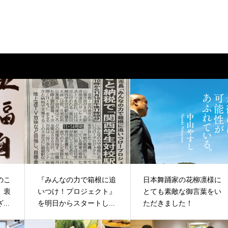
のこ
『みんなの力で箱根に追
日本舞踊家の花柳凛様に
、衷
いつけ！プロジェクト』
とても素敵な御言葉をい
..
を明日からスタートし...
ただきました！