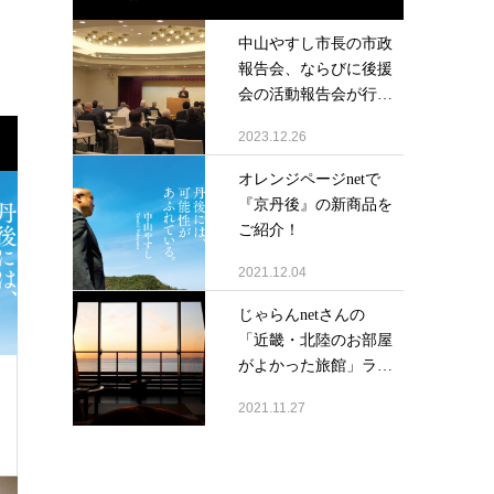
中山やすし市長の市政
報告会、ならびに後援
会の活動報告会が行
わ...
2023.12.26
オレンジページnetで
『京丹後』の新商品を
ご紹介！
2021.12.04
じゃらんnetさんの
「近畿・北陸のお部屋
がよかった旅館」ラ
ン...
2021.11.27