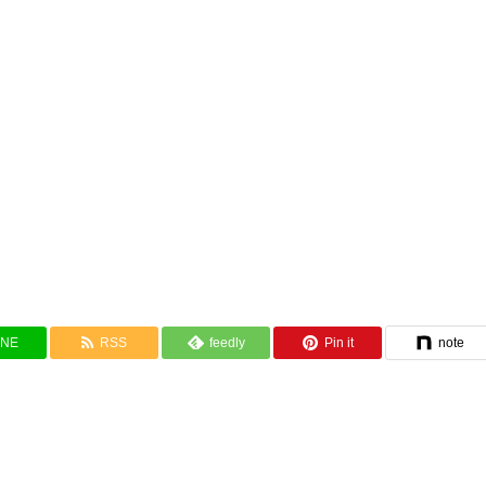
INE
RSS
feedly
Pin it
note