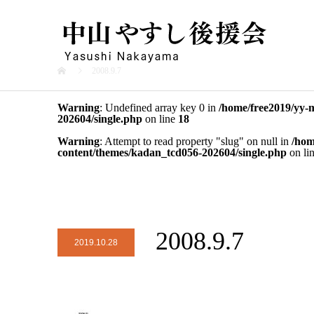
2008.9.7
Warning
: Undefined array key 0 in
/home/free2019/yy-
202604/single.php
on line
18
Warning
: Attempt to read property "slug" on null in
/hom
content/themes/kadan_tcd056-202604/single.php
on li
2008.9.7
2019.10.28