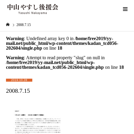
2008.7.15
Warning
: Undefined array key 0 in
/home/free2019/yy-
mail.net/public_html/wp-content/themes/kadan_tcd056-
202604/single.php
on line
18
Warning
: Attempt to read property "slug" on null in
/home/free2019/yy-mail.net/public_html/wp-
content/themes/kadan_tcd056-202604/single.php
on line
18
2019.10.28
2008.7.15