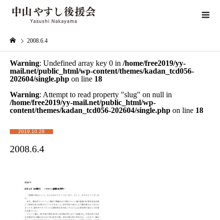
2008.6.4
Warning
: Undefined array key 0 in
/home/free2019/yy-
mail.net/public_html/wp-content/themes/kadan_tcd056-
202604/single.php
on line
18
Warning
: Attempt to read property "slug" on null in
/home/free2019/yy-mail.net/public_html/wp-
content/themes/kadan_tcd056-202604/single.php
on line
18
2019.10.28
2008.6.4