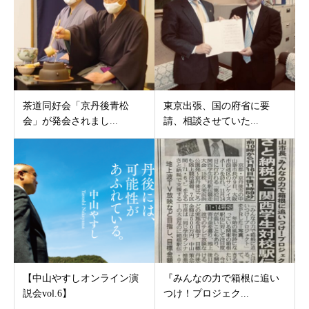
茶道同好会「京丹後青松
東京出張、国の府省に要
会」が発会されまし...
請、相談させていた...
【中山やすしオンライン演
『みんなの力で箱根に追い
説会vol.6】
つけ！プロジェク...