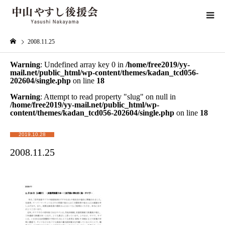
2008.11.25
Warning
: Undefined array key 0 in
/home/free2019/yy-
mail.net/public_html/wp-content/themes/kadan_tcd056-
202604/single.php
on line
18
Warning
: Attempt to read property "slug" on null in
/home/free2019/yy-mail.net/public_html/wp-
content/themes/kadan_tcd056-202604/single.php
on line
18
2019.10.28
2008.11.25